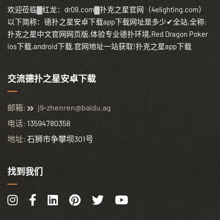
欢迎莅临▓红龙：dr09.com▓扑克之星官网（4elighting.com）
以下简称：德扑之星安卓下载app下载网址是多少✔全站,全称:
扑克之星中文官网网页版,体验专业德扑环境,Red Dragon Poker
ios下载,android下载,官网地址一站获取!扑克之星app下载
交流德扑之星安卓下载
邮箱:
j9-zhenren@baidu.ag
电话:
13594780358
地址:
石狮市争攀坝301号
找到我们