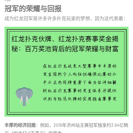
冠军的荣耀与回报
成为红龙冠军是许多许多扑克玩家的梦想，因为这代表着：
丰厚的经济回报
：例如，2019年济州站主赛冠军独享约3.94亿韩
元（约合33.8万美元）的奖金。