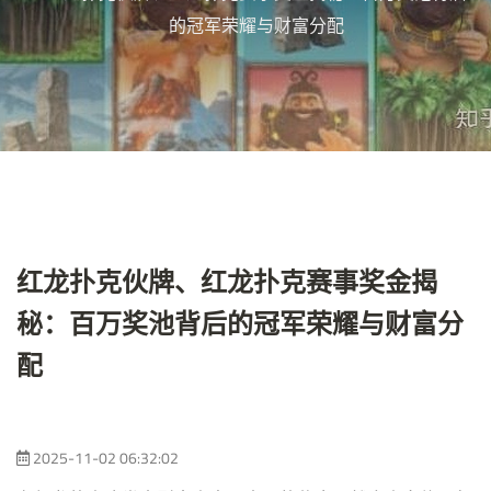
的冠军荣耀与财富分配
红龙扑克伙牌、红龙扑克赛事奖金揭
秘：百万奖池背后的冠军荣耀与财富分
配
2025-11-02 06:32:02