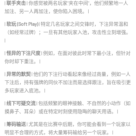
|
联手夹击
| 你感觉被两名玩家“夹在中间”，他们频繁地一人
加注、另一人再加注，使你陷入困境。 |
|
软玩 (Soft Play)
| 特定几名玩家之间交锋时，下注异常温和
（如经常过牌）；一旦有其他玩家入池，攻击性立刻增强。
|
|
怪异的下注尺度
| 例如，在面对彼此时常下最小注，但针对
你时却下重注。 |
|
异常的默契
| 他们的下注行动看起来像经过商量，例如一人
下注后，持有强牌的同伙不加注而是选择跟注，旨在吸引更
多玩家进入底池。 |
|
线下可疑交流
| 包括频繁的眼神接触、不自然的小动作（如
摸鼻子、耳朵）或在特定时刻使用隐晦的聊天用语。 |
|
筹码输送
| 尤其是在比赛中后期，你可能会看到一个玩家以
明显不合理的方式，将大量筹码输给另一个玩家。 |