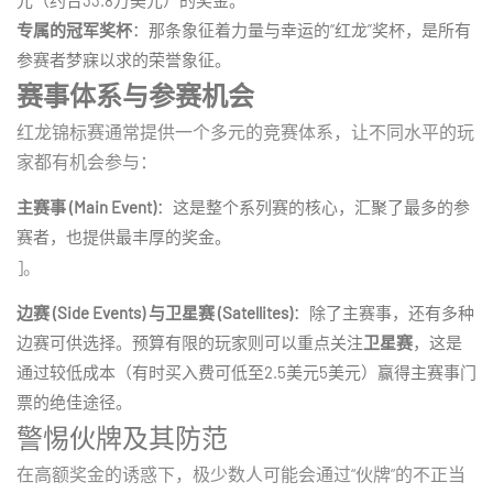
专属的冠军奖杯
：那条象征着力量与幸运的“红龙”奖杯，是所有
参赛者梦寐以求的荣誉象征。
赛事体系与参赛机会
红龙锦标赛通常提供一个多元的竞赛体系，让不同水平的玩
家都有机会参与：
主赛事 (Main Event)
：这是整个系列赛的核心，汇聚了最多的参
赛者，也提供最丰厚的奖金。
]。
边赛 (Side Events) 与卫星赛 (Satellites)
：除了主赛事，还有多种
边赛可供选择。预算有限的玩家则可以重点关注
卫星赛
，这是
通过较低成本（有时买入费可低至2.5美元5美元）赢得主赛事门
票的绝佳途径。
警惕伙牌及其防范
在高额奖金的诱惑下，极少数人可能会通过“伙牌”的不正当