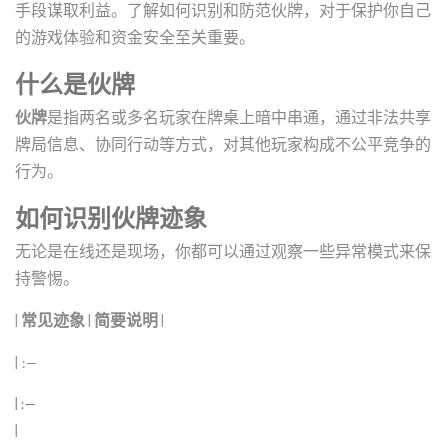
手段谋取利益。了解如何识别和防范伙牌，对于保护你自己
的游戏体验和资金安全至关重要。
什么是伙牌
伙牌
是指两名或多名玩家在牌桌上暗中串通，通过非法共享
牌局信息、协同行动等方式，对其他玩家构成不公平竞争的
行为。
如何识别伙牌迹象
无论是在线还是现场，你都可以通过观察一些异常模式来保
持警惕。
|
常见迹象
|
简要说明
|
| :--
| :--
|