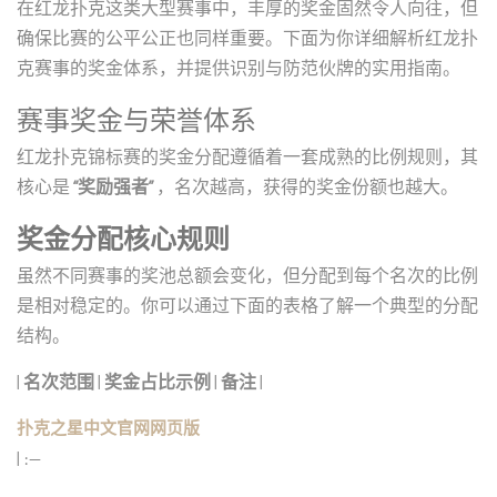
在红龙扑克这类大型赛事中，丰厚的奖金固然令人向往，但
确保比赛的公平公正也同样重要。下面为你详细解析红龙扑
克赛事的奖金体系，并提供识别与防范伙牌的实用指南。
赛事奖金与荣誉体系
红龙扑克锦标赛的奖金分配遵循着一套成熟的比例规则，其
核心是
“奖励强者”
，名次越高，获得的奖金份额也越大。
奖金分配核心规则
虽然不同赛事的奖池总额会变化，但分配到每个名次的比例
是相对稳定的。你可以通过下面的表格了解一个典型的分配
结构。
|
名次范围
|
奖金占比示例
|
备注
|
扑克之星中文官网网页版
| :--